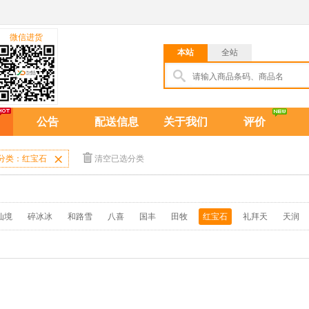
微信进货
本站
全站
公告
配送信息
关于我们
评价
分类：红宝石

清空已选分类
仙境
碎冰冰
和路雪
八喜
国丰
田牧
红宝石
礼拜天
天润