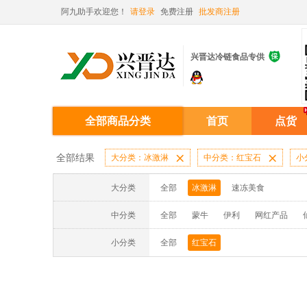
阿九助手欢迎您！
请登录
免费注册
批发商注册

兴晋达冷链食品专供
全部商品分类
首页
点货
全部结果
大分类：冰激淋

中分类：红宝石

小
大分类
全部
冰激淋
速冻美食
中分类
全部
蒙牛
伊利
网红产品
小分类
全部
红宝石