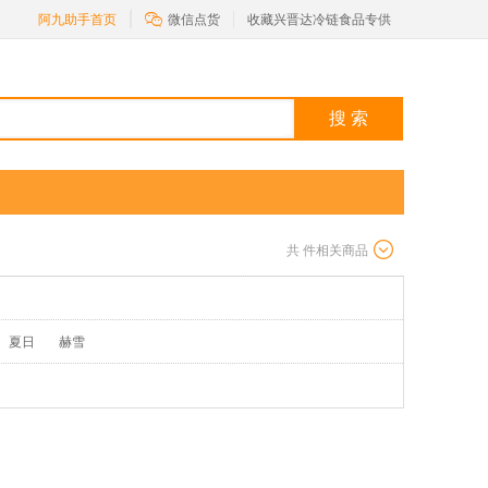

阿九助手首页
微信点货
收藏兴晋达冷链食品专供
搜 索
共
件相关商品
夏日
赫雪