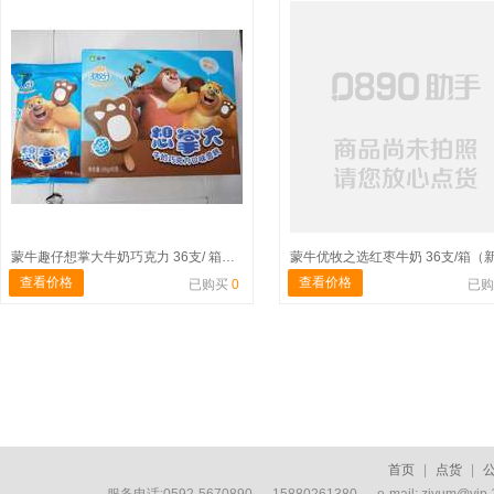
蒙牛趣仔想掌大牛奶巧克力 36支/ 箱（旧）
查看价格
查看价格
已购买
0
已
首页
|
点货
|