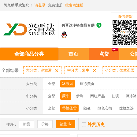
阿九助手欢迎您！
请登录
免费注册
批发商注册
微信进货

兴晋达冷链食品专供
全部商品分类
首页
点货
公
全部结果
大分类：冰激淋

中分类：蒙牛

小分类：蒂兰圣雪
大分类
全部
冰激淋
速冻美食
中分类
全部
蒙牛
伊利
网红产品
仙境
碎冰冰
小分类
全部
蒂兰圣雪
随变
绿色心情
优牧之选


新品
价格
销量
补货历史
排序：