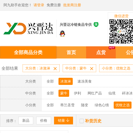
阿九助手欢迎您！
请登录
免费注册
批发商注册
微信进货

兴晋达冷链食品专供
全部商品分类
首页
点货
公
全部结果
大分类：冰激淋

中分类：蒙牛

小分类：优牧之选
大分类
全部
冰激淋
速冻美食
中分类
全部
蒙牛
伊利
网红产品
仙境
碎冰冰
小分类
全部
蒂兰圣雪
随变
绿色心情
优牧之选


新品
价格
销量
补货历史
排序：