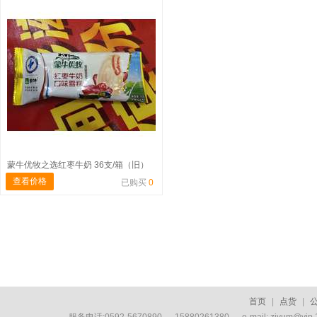
蒙牛优牧之选红枣牛奶 36支/箱（旧）
查看价格
已购买
0
首页
|
点货
|