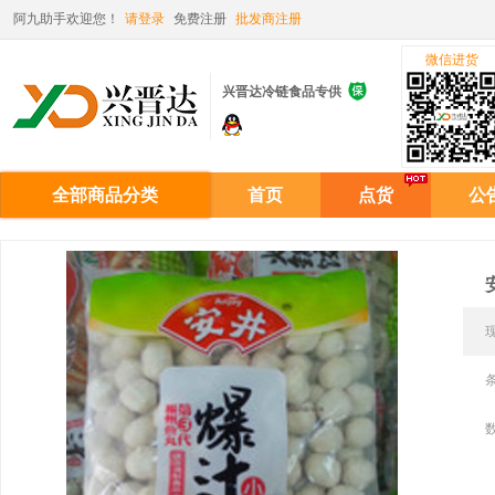
阿九助手欢迎您！
请登录
免费注册
批发商注册
微信进货

兴晋达冷链食品专供
全部商品分类
首页
点货
公